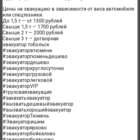
Цены на эвакуацию в зависимости от веса автомобиля
или спецтехники:
До 1,5 т — от 1300 рублей
Свыше 1,5 т — 1700 рублей
Свыше 2 т — 2000 рублей
Свыше 3 т — догворная
эвакуатор тобольск
#эвакуаторвтюмени
#эвакуатортюменьдешево
#эвакуатордешево
#эвакуаторкруглосуточно
#эвакуаторгрузовой
#эвакуаторлегковой
#эвакуаторVIP
#грузоваяэвакуация
#заказатьэвакуатор
#вызватьдешевыйэвакуатор
#вызватьхорошийэвакуатор
#эвакуаторТюмень
#Эвакуаторишим
#эвакуаторярково
#эвакуаторбойкалово
#эвакуаторбулашово