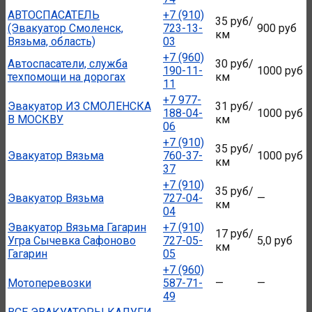
АВТОСПАСАТЕЛЬ
+7 (910)
35 руб/
(Эвакуатор Смоленск,
723-13-
900 руб
км
Вязьма, область)
03
+7 (960)
Автоспасатели, служба
30 руб/
190-11-
1000 руб
техпомощи на дорогах
км
11
+7 977-
Эвакуатор ИЗ СМОЛЕНСКА
31 руб/
188-04-
1000 руб
В МОСКВУ
км
06
+7 (910)
35 руб/
Эвакуатор Вязьма
760-37-
1000 руб
км
37
+7 (910)
35 руб/
Эвакуатор Вязьма
727-04-
—
км
04
Эвакуатор Вязьма Гагарин
+7 (910)
17 руб/
Угра Сычевка Сафоново
727-05-
5,0 руб
км
Гагарин
05
+7 (960)
Мотоперевозки
587-71-
—
—
49