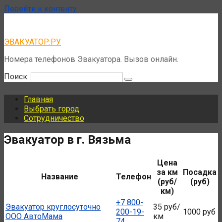
Перейти к контенту
ЭВАКУАТОР.РУ
Номера телефонов Эвакуатора. Вызов онлайн.
Поиск:
Главная
Выбрать город
Сотрудничество
Эвакуатор в г. Вязьма
Цена
за км
Посадка
Название
Телефон
(руб/
(руб)
км)
+7 800-
Эвакуатор круглосуточно
35 руб/
200-19-
1000 руб
ООО АвтоМама
км
74