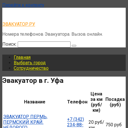
Перейти к контенту
ЭВАКУАТОР.РУ
Номера телефонов Эвакуатора. Вызов онлайн.
Поиск:
Главная
Выбрать город
Сотрудничество
Эвакуатор в г. Уфа
Цена
за км
Посадка
Название
Телефон
(руб/
(руб)
км)
ЭВАКУАТОР ПЕРМЬ,
+7 (342)
ПЕРМСКИЙ КРАЙ.
20 руб/
234-88-
750 руб
НЕДОРОГО.
км