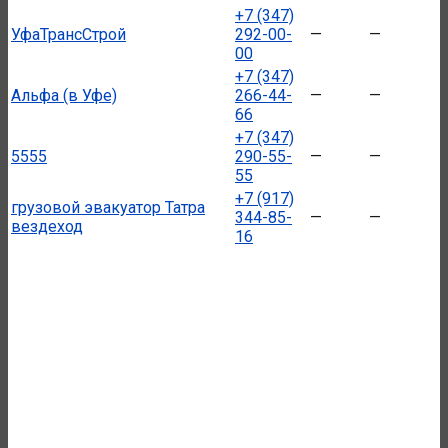
+7 (347)
УфаТрансСтрой
292-00-
—
—
00
+7 (347)
Альфа (в Уфе)
266-44-
—
—
66
+7 (347)
5555
290-55-
—
—
55
+7 (917)
грузовой эвакуатор Татра
344-85-
—
—
вездеход
16