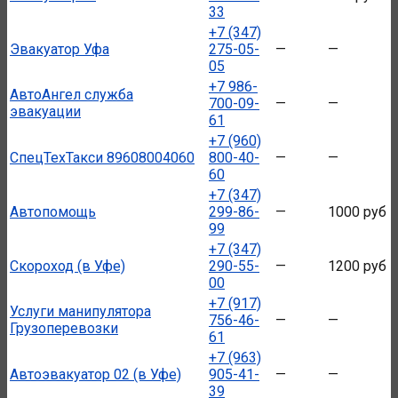
33
+7 (347)
Эвакуатор Уфа
275-05-
—
—
05
+7 986-
АвтоАнгел служба
700-09-
—
—
эвакуации
61
+7 (960)
СпецТехТакси 89608004060
800-40-
—
—
60
+7 (347)
Автопомощь
299-86-
—
1000 руб
99
+7 (347)
Скороход (в Уфе)
290-55-
—
1200 руб
00
+7 (917)
Услуги манипулятора
756-46-
—
—
Грузоперевозки
61
+7 (963)
Автоэвакуатор 02 (в Уфе)
905-41-
—
—
39