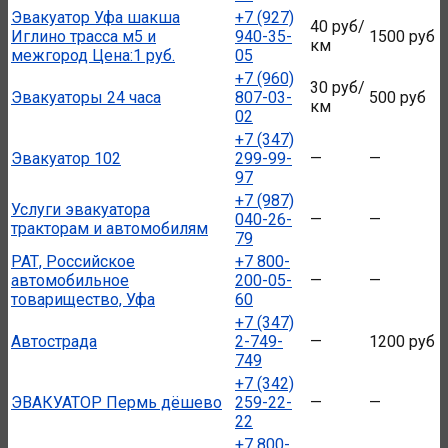
Эвакуатор Уфа шакша
+7 (927)
40 руб/
Иглино трасса м5 и
940-35-
1500 руб
км
межгород Цена:1 руб.
05
+7 (960)
30 руб/
Эвакуаторы 24 часа
807-03-
500 руб
км
02
+7 (347)
Эвакуатор 102
299-99-
—
—
97
+7 (987)
Услуги эвакуатора
040-26-
—
—
тракторам и автомобилям
79
РАТ, Российское
+7 800-
автомобильное
200-05-
—
—
товарищество, Уфа
60
+7 (347)
Автострада
2-749-
—
1200 руб
749
+7 (342)
ЭВАКУАТОР Пермь дёшево
259-22-
—
—
22
+7 800-