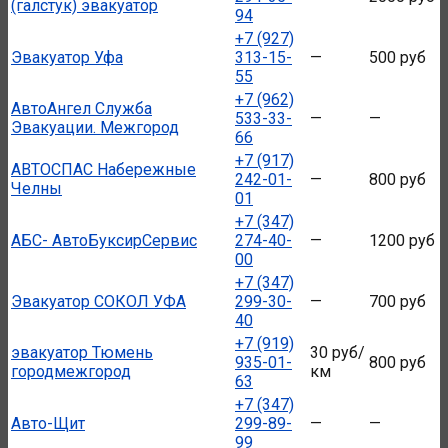
(галстук) эвакуатор
94
+7 (927)
Эвакуатор Уфа
313-15-
—
500 руб
55
+7 (962)
АвтоАнгел Служба
533-33-
—
—
Эвакуации. Межгород
66
+7 (917)
АВТОСПАС Набережные
242-01-
—
800 руб
Челны
01
+7 (347)
АБС- АвтоБуксирСервис
274-40-
—
1200 руб
00
+7 (347)
Эвакуатор СОКОЛ УФА
299-30-
—
700 руб
40
+7 (919)
эвакуатор Тюмень
30 руб/
935-01-
800 руб
городмежгород
км
63
+7 (347)
Авто-Щит
299-89-
—
—
99