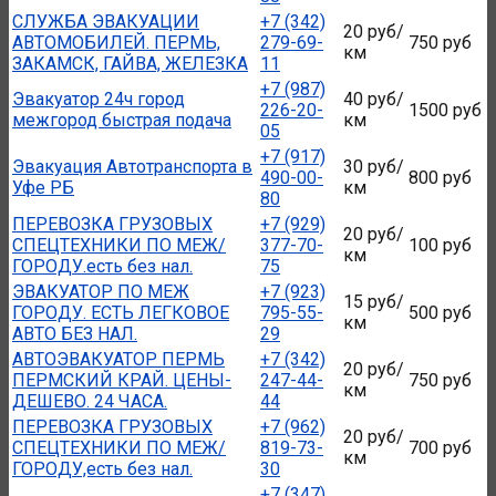
СЛУЖБА ЭВАКУАЦИИ
+7 (342)
20 руб/
АВТОМОБИЛЕЙ. ПЕРМЬ,
279-69-
750 руб
км
ЗАКАМСК, ГАЙВА, ЖЕЛЕЗКА
11
+7 (987)
Эвакуатор 24ч город
40 руб/
226-20-
1500 руб
межгород быстрая подача
км
05
+7 (917)
Эвакуация Автотранспорта в
30 руб/
490-00-
800 руб
Уфе РБ
км
80
ПЕРЕВОЗКА ГРУЗОВЫХ
+7 (929)
20 руб/
СПЕЦТЕХНИКИ ПО МЕЖ/
377-70-
100 руб
км
ГОРОДУ.есть без нал.
75
ЭВАКУАТОР ПО МЕЖ
+7 (923)
15 руб/
ГОРОДУ. ЕСТЬ ЛЕГКОВОЕ
795-55-
500 руб
км
АВТО БЕЗ НАЛ.
29
АВТОЭВАКУАТОР ПЕРМЬ
+7 (342)
20 руб/
ПЕРМСКИЙ КРАЙ. ЦЕНЫ-
247-44-
750 руб
км
ДЕШЕВО. 24 ЧАСА.
44
ПЕРЕВОЗКА ГРУЗОВЫХ
+7 (962)
20 руб/
СПЕЦТЕХНИКИ ПО МЕЖ/
819-73-
700 руб
км
ГОРОДУ,есть без нал.
30
+7 (347)