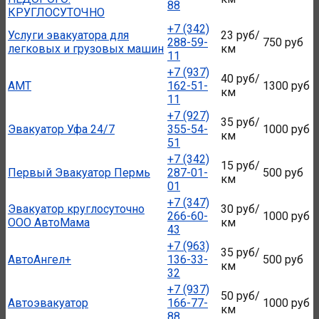
88
КРУГЛОСУТОЧНО
+7 (342)
Услуги эвакуатора для
23 руб/
288-59-
750 руб
легковых и грузовых машин
км
11
+7 (937)
40 руб/
АМТ
162-51-
1300 руб
км
11
+7 (927)
35 руб/
Эвакуатор Уфа 24/7
355-54-
1000 руб
км
51
+7 (342)
15 руб/
Первый Эвакуатор Пермь
287-01-
500 руб
км
01
+7 (347)
Эвакуатор круглосуточно
30 руб/
266-60-
1000 руб
ООО АвтоМама
км
43
+7 (963)
35 руб/
АвтоАнгел+
136-33-
500 руб
км
32
+7 (937)
50 руб/
Автоэвакуатор
166-77-
1000 руб
км
88