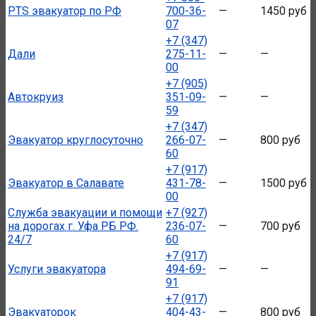
PTS эвакуатор по РФ
700-36-
—
1450 руб
07
+7 (347)
Дали
275-11-
—
—
00
+7 (905)
Автокруиз
351-09-
—
—
59
+7 (347)
Эвакуатор круглосуточно
266-07-
—
800 руб
60
+7 (917)
Эвакуатор в Салавате
431-78-
—
1500 руб
00
Служба эвакуации и помощи
+7 (927)
на дорогах г. Уфа РБ РФ.
236-07-
—
700 руб
24/7
60
+7 (917)
Услуги эвакуатора
494-69-
—
—
91
+7 (917)
Эвакуаторок
404-43-
—
800 руб