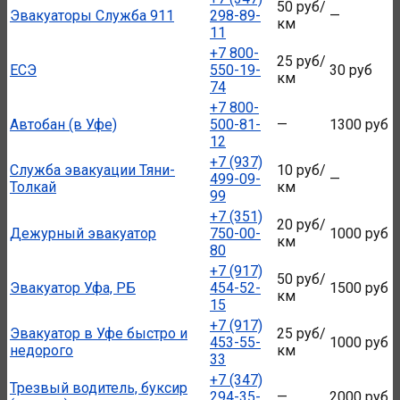
50 руб/
Эвакуаторы Служба 911
298-89-
—
км
11
+7 800-
25 руб/
ЕСЭ
550-19-
30 руб
км
74
+7 800-
Автобан (в Уфе)
500-81-
—
1300 руб
12
+7 (937)
Служба эвакуации Тяни-
10 руб/
499-09-
—
Толкай
км
99
+7 (351)
20 руб/
Дежурный эвакуатор
750-00-
1000 руб
км
80
+7 (917)
50 руб/
Эвакуатор Уфа, РБ
454-52-
1500 руб
км
15
+7 (917)
Эвакуатор в Уфе быстро и
25 руб/
453-55-
1000 руб
недорого
км
33
+7 (347)
Трезвый водитель, буксир
294-35-
—
2000 руб